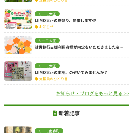
リーモ大正
LIIMO大正の夏祭り、開催します🍉
お知らせ
リーモ大正
就労移行支援利用者様が内定をいただきました🌸…
リーモ大正
LIIMO大正の本棚、のぞいてみませんか？
支援員のひとり言
お知らせ・ブログをもっと見る >>
新着記事
リーモ南森町