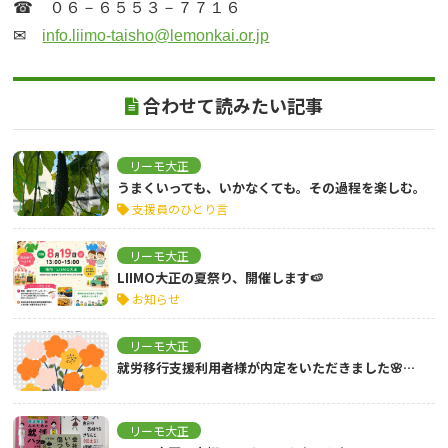
☎　０６－６５５３－７７１６

✉　
info.liimo-taisho@lemonkai.or.jp
合わせて読みたい記事
リーモ大正
うまくいっても、いかなくても。その過程を楽しむ。
支援員のひとり言
リーモ大正
LIIMO大正の夏祭り、開催します🍉
お知らせ
リーモ大正
就労移行支援利用者様が内定をいただきました🌸…
リーモ大正