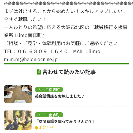
❊❊❊❊❊❊❊❊❊❊❊❊❊❊❊❊❊❊❊❊❊❊❊❊❊❊❊❊❊❊❊❊❊
まずは外出することから始めたい！スキルアップしたい！
今すぐ就職したい！
一人ひとりの希望に応える大阪市北区の『就労移行支援事
業所 Liimo南森町』
ご相談・ご見学・体験利用はお気軽にご連絡ください
TEL：０６-６８０９-１６４０ MAIL：liimo-
m.m.m@helen.ocn.ne.jp
合わせて読みたい記事
リーモ南森町
英会話講座を実施しました♪
リーモ南森町
『訪問看護を知ってみませんか？』
お知らせ