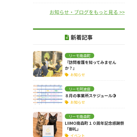
お知らせ・ブログをもっと見る >>
新着記事
リーモ南森町
『訪問看護を知ってみません
か？』
お知らせ
リーモ阿波座
８月の事業所スケジュール🍋
お知らせ
リーモ南森町
LIIMO南森町１０周年記念感謝祭
「御礼」
イベント