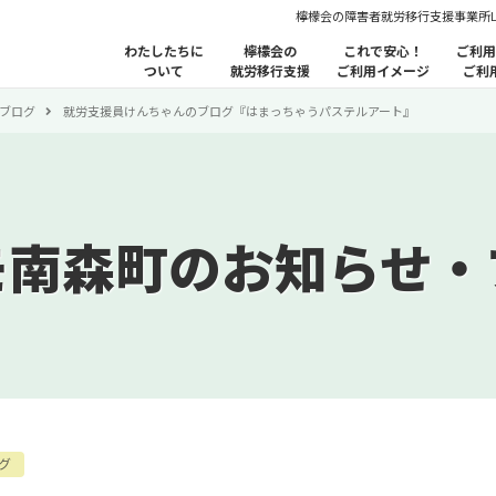
檸檬会の障害者就労移行支援事業所
わたしたちに
檸檬会の
これで安心！
ご利用
ついて
就労移行支援
ご利用イメージ
ご利
ブログ
就労支援員けんちゃんのブログ『はまっちゃうパステルアート』
モ南森町のお知らせ・
グ