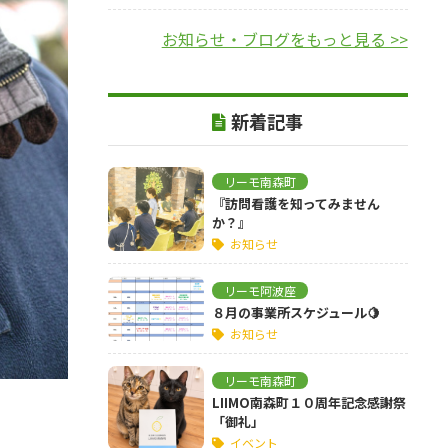
お知らせ・ブログをもっと見る >>
新着記事
リーモ南森町
『訪問看護を知ってみません
か？』
お知らせ
リーモ阿波座
８月の事業所スケジュール🍋
お知らせ
リーモ南森町
LIIMO南森町１０周年記念感謝祭
「御礼」
イベント