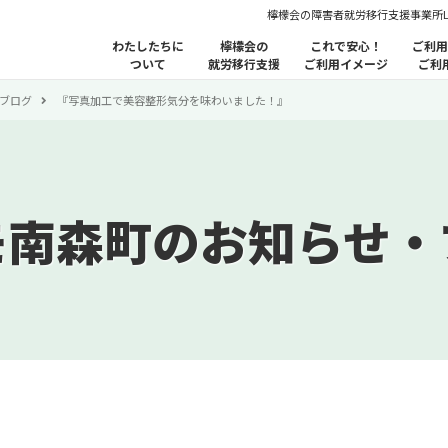
檸檬会の障害者就労移行支援事業所
わたしたちに
檸檬会の
これで安心！
ご利用
ついて
就労移行支援
ご利用イメージ
ご利
ブログ
『写真加工で美容整形気分を味わいました！』
モ南森町のお知らせ・