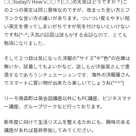
○○today?/ How's○○？(○○の天気はどうですか？)こ
の２つの英文は同じ意味なのですが、改まった言い方とフ
ランクな言い方の違いがあります。ついつい覚えやすい短
い英文を使ってしまいがちですが気を付けないといけない
ですね(^-^;
天気の話題は誰もがする会話なので、とても
勉強になりました。
そして２つ目は気になった洋服の”サイズ”や”色”の在庫は
無いか、試着してもよいかなど、
誰しもが洋服屋さんで遭
海外の洋服屋さん
遇するであろうシチュエーションです。
でスマートに買い物が出来たら楽しいでしょうね(*^^*)
リーモ南森町は英会話講座以外にもPC講座、ビジネスマナ
ー講座、グループワークなど行っております。
新年度に向けて生活リズムを整えるためにも、興味のある
講座があれば是非参加してみてください。