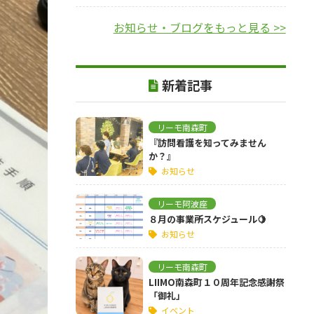
お知らせ・ブログをもっと見る >>
新着記事
リーモ南森町
『訪問看護を知ってみません
か？』
お知らせ
リーモ阿波座
８月の事業所スケジュール🍋
お知らせ
リーモ南森町
LIIMO南森町１０周年記念感謝祭
「御礼」
イベント