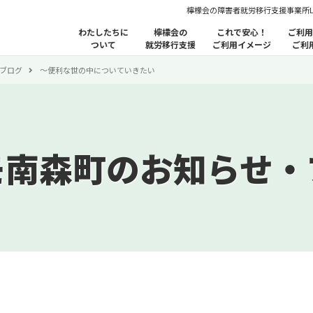
檸檬会の障害者就労移行支援事業所
わたしたちに
檸檬会の
これで安心！
ご利用
ついて
就労移行支援
ご利用イメージ
ご利
ブログ
〜便利な世の中についていきたい
モ南森町のお知らせ・