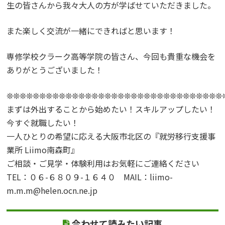
生の皆さんから我々大人の方が学ばせていただきました。
また楽しく交流が一緒にできればと思います！
専修学校クラーク高等学院の皆さん、今回も貴重な機会を
ありがとうございました！
❊❊❊❊❊❊❊❊❊❊❊❊❊❊❊❊❊❊❊❊❊❊❊❊❊❊❊❊❊❊❊❊❊
まずは外出することから始めたい！スキルアップしたい！
今すぐ就職したい！
一人ひとりの希望に応える大阪市北区の『就労移行支援事
業所 Liimo南森町』
ご相談・ご見学・体験利用はお気軽にご連絡ください
TEL：０６-６８０９-１６４０ MAIL：liimo-
m.m.m@helen.ocn.ne.jp
合わせて読みたい記事