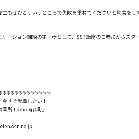
先生もぜひこういうところで失敗を重ねてくださいと助言をし
ケーション訓練の第一歩として、SST講座のご参加からスタ
❊❊❊❊❊❊❊❊❊❊❊❊❊
！今すぐ就職したい！
所 Liimo南森町』
.ocn.ne.jp