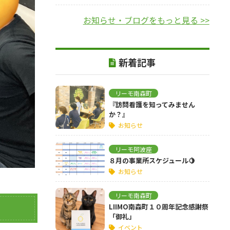
お知らせ・ブログをもっと見る >>
新着記事
リーモ南森町
『訪問看護を知ってみません
か？』
お知らせ
リーモ阿波座
８月の事業所スケジュール🍋
お知らせ
リーモ南森町
LIIMO南森町１０周年記念感謝祭
「御礼」
イベント