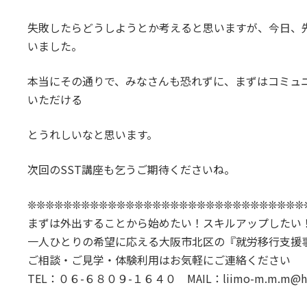
失敗したらどうしようとか考えると思いますが、今日、
いました。
本当にその通りで、みなさんも恐れずに、まずはコミュニ
いただける
とうれしいなと思います。
次回のSST講座も乞うご期待くださいね。
❊❊❊❊❊❊❊❊❊❊❊❊❊❊❊❊❊❊❊❊❊❊❊❊❊❊❊❊❊❊❊
まずは外出することから始めたい！スキルアップしたい
一人ひとりの希望に応える大阪市北区の『就労移行支援事業
ご相談・ご見学・体験利用はお気軽にご連絡ください
TEL：０６-６８０９-１６４０ MAIL：liimo-m.m.m@helen