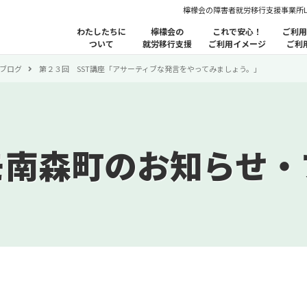
檸檬会の障害者就労移行支援事業所
わたしたちに
檸檬会の
これで安心！
ご利用
ついて
就労移行支援
ご利用イメージ
ご利
ブログ
第２３回 SST講座「アサーティブな発言をやってみましょう。」
モ南森町のお知らせ・