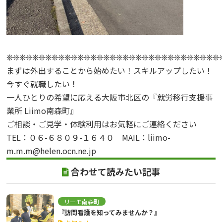
❊❊❊❊❊❊❊❊❊❊❊❊❊❊❊❊❊❊❊❊❊❊❊❊❊❊❊❊❊❊❊❊❊
まずは外出することから始めたい！スキルアップしたい！
今すぐ就職したい！
一人ひとりの希望に応える大阪市北区の『就労移行支援事
業所 Liimo南森町』
ご相談・ご見学・体験利用はお気軽にご連絡ください
TEL：０６-６８０９-１６４０ MAIL：liimo-
m.m.m@helen.ocn.ne.jp
合わせて読みたい記事
リーモ南森町
『訪問看護を知ってみませんか？』