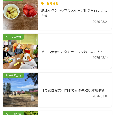
お知らせ
調理イベント✨春のスイーツ作りを行いまし
た🍓
2026.03.21
リーモ国分寺
ゲーム大会✨カタカナーシを行いました🃏
2026.03.14
リーモ国分寺
井の頭自然文化園🌳で春の先取りお散歩🌸
2026.03.07
リーモ国分寺