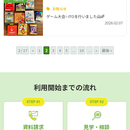
お知らせ
ゲーム大会✨ITOを行いました🤗🌈
2026.02.07
2 / 17
«
1
2
3
4
5
...
10
...
»
最後 »
利用開始までの流れ
STEP 01
STEP 02
資料請求
見学・相談