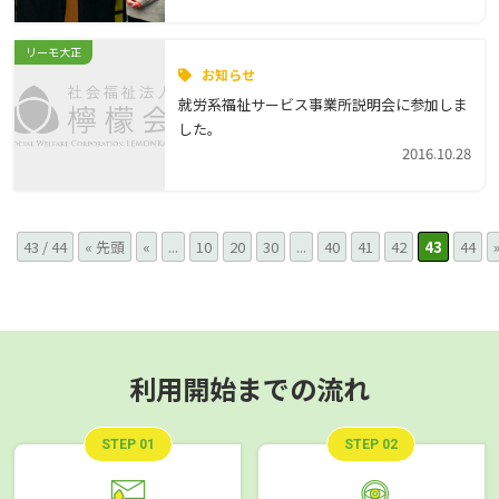
リーモ大正
お知らせ
就労系福祉サービス事業所説明会に参加しま
した。
2016.10.28
43 / 44
« 先頭
«
...
10
20
30
...
40
41
42
43
44
利用開始までの流れ
STEP 01
STEP 02