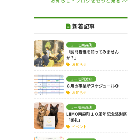
お知らせ・ブログをもっと見る >>
新着記事
リーモ南森町
『訪問看護を知ってみません
か？』
お知らせ
リーモ阿波座
８月の事業所スケジュール🍋
お知らせ
リーモ南森町
LIIMO南森町１０周年記念感謝祭
「御礼」
イベント