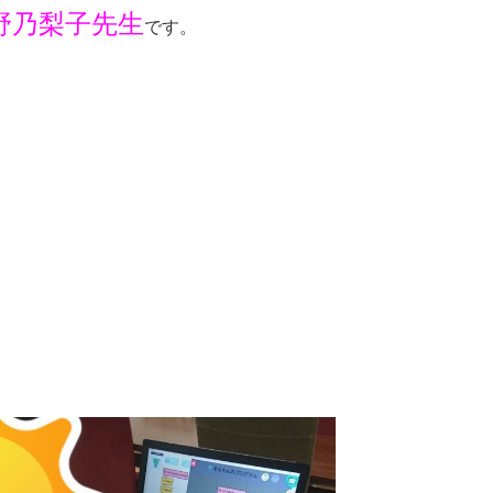
野乃梨子先生
です。