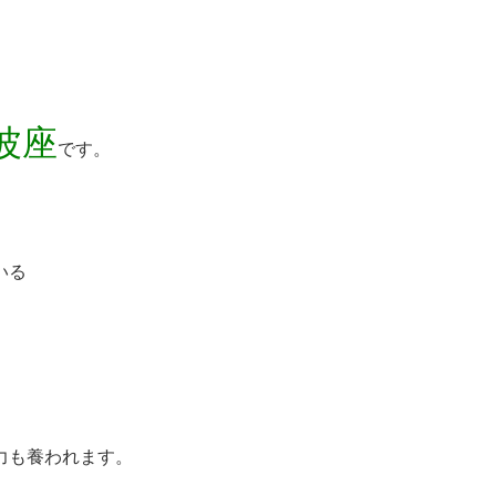
阿波座
です。
いる
力も養われます。